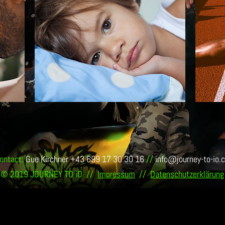
ontact:
Gue Kirchner +43 699 17 30 30 16
//
info@journey-to-io.
© 2019 JOURNEY TO iO //
Impressum
//
Datenschutzerklärung