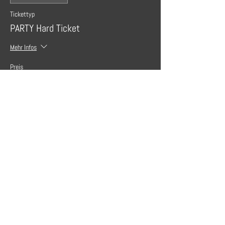
Tickettyp
PARTY Hard Ticket
Mehr Infos
Preis
20,00 €
Diese Veranstaltung teilen
BOOKING CONTACT
Contact:
Gue Kirchner
+43 699 17 30 30
16
//
info@journey-to-io.com